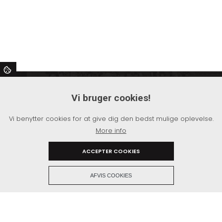
Stompers MC
Vi bruger cookies!
Hundborgvej 122,
7700 Thisted
Vi benytter cookies for at give dig den bedst mulige oplevelse.
Formand John Sørensen
More info
Tlf.nr:
60 40 84 00
ACCEPTER COOKIES
+
AFVIS COOKIES
Copyright © 2026 - Stompers MC
, CVR 29300577