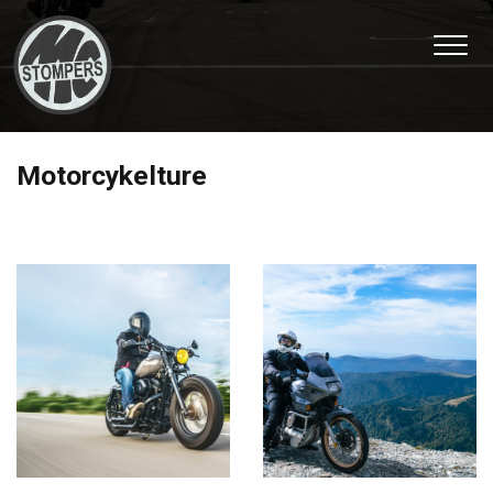
Gå
til
hovedindhold
Motorcykelture